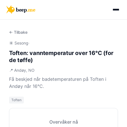
beep
.me
← Tilbake
☀️ Sesong
·
Toften: vanntemperatur over 16°C (for
de tøffe)
📍 Andøy, NO
Få beskjed når badetemperaturen på Toften i
Andøy når 16°C.
Toften
Overvåker nå