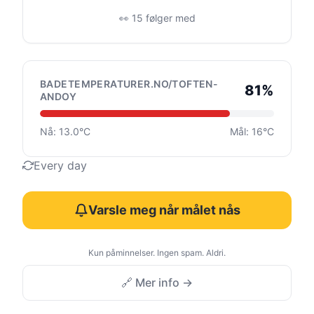
👀 15 følger med
BADETEMPERATURER.NO/TOFTEN-
81%
ANDOY
Nå: 13.0°C
Mål: 16°C
Every day
Varsle meg når målet nås
Kun påminnelser. Ingen spam. Aldri.
🔗 Mer info →