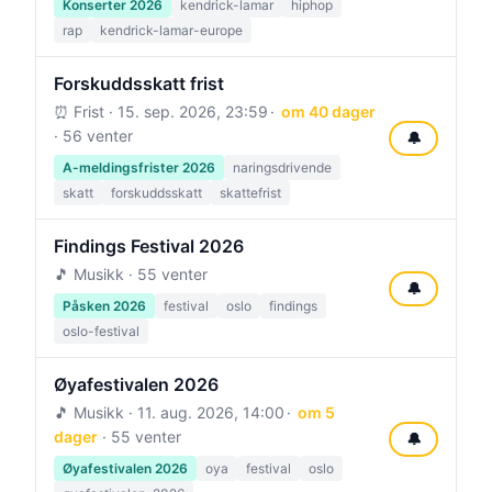
Konserter 2026
kendrick-lamar
hiphop
rap
kendrick-lamar-europe
Forskuddsskatt frist
⏰ Frist ·
15. sep. 2026, 23:59
om 40 dager
· 56 venter
🔔
A-meldingsfrister 2026
naringsdrivende
skatt
forskuddsskatt
skattefrist
Findings Festival 2026
🎵 Musikk · 55 venter
🔔
Påsken 2026
festival
oslo
findings
oslo-festival
Øyafestivalen 2026
🎵 Musikk ·
11. aug. 2026, 14:00
om 5
dager
· 55 venter
🔔
Øyafestivalen 2026
oya
festival
oslo