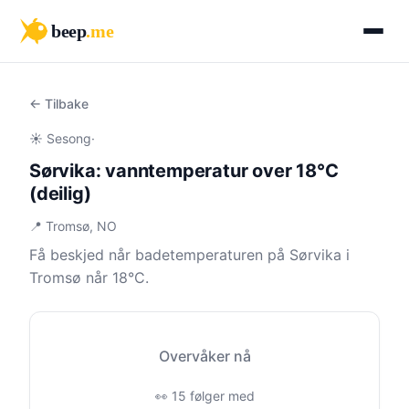
beep
.me
← Tilbake
☀️ Sesong
·
Sørvika: vanntemperatur over 18°C
(deilig)
📍 Tromsø, NO
Få beskjed når badetemperaturen på Sørvika i
Tromsø når 18°C.
Overvåker nå
👀 15 følger med