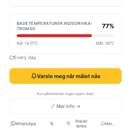
BADETEMPERATURER.NO/SORVIKA-
77%
TROMSO
Nå: 14.0°C
Mål: 18°C
Every day
Varsle meg når målet nås
Kun påminnelser. Ingen spam. Aldri.
🔗 Mer info →
Kopier
WhatsApp
𝕏
Mer...
lenke