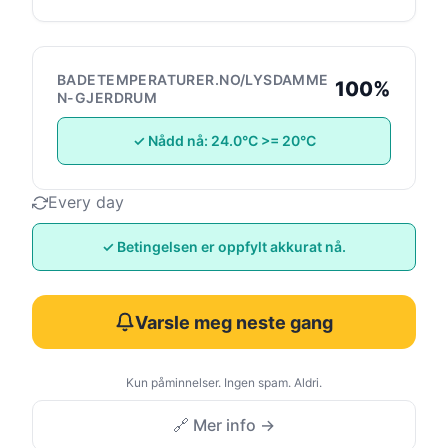
BADETEMPERATURER.NO/LYSDAMME
100%
N-GJERDRUM
✓ Nådd nå: 24.0°C >= 20°C
Every day
✓ Betingelsen er oppfylt akkurat nå.
Varsle meg neste gang
Kun påminnelser. Ingen spam. Aldri.
🔗 Mer info →