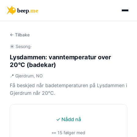
beep
.me
← Tilbake
☀️ Sesong
·
Lysdammen: vanntemperatur over
20°C (badekar)
📍 Gjerdrum, NO
Få beskjed når badetemperaturen på Lysdammen i
Gjerdrum når 20°C.
✓ Nådd nå
👀 15 følger med