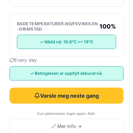
BADETEMPERATURER.NO/FEVIKKILEN
100%
-GRIMSTAD
✓ Nådd nå: 16.8°C >= 16°C
Every day
✓ Betingelsen er oppfylt akkurat nå.
Varsle meg neste gang
Kun påminnelser. Ingen spam. Aldri.
🔗 Mer info →