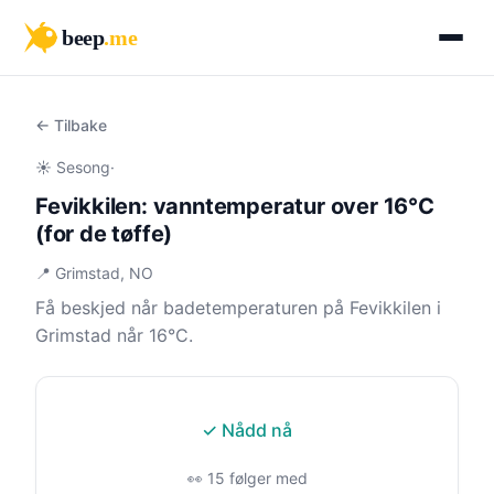
beep
.me
← Tilbake
☀️ Sesong
·
Fevikkilen: vanntemperatur over 16°C
(for de tøffe)
📍 Grimstad, NO
Få beskjed når badetemperaturen på Fevikkilen i
Grimstad når 16°C.
✓ Nådd nå
👀 15 følger med