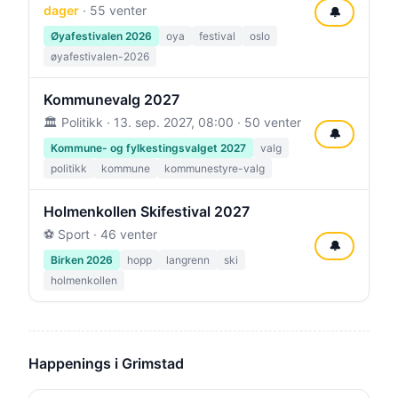
dager
· 55 venter
🔔
Øyafestivalen 2026
oya
festival
oslo
øyafestivalen-2026
Kommunevalg 2027
🏛️ Politikk ·
13. sep. 2027, 08:00
· 50 venter
🔔
Kommune- og fylkestingsvalget 2027
valg
politikk
kommune
kommunestyre-valg
Holmenkollen Skifestival 2027
⚽ Sport · 46 venter
🔔
Birken 2026
hopp
langrenn
ski
holmenkollen
Happenings i Grimstad